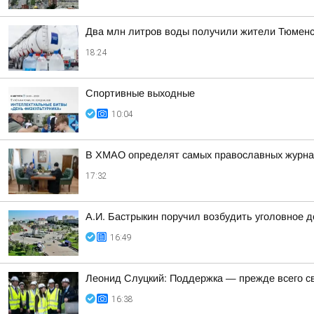
Два млн литров воды получили жители Тюменско
18:24
Спортивные выходные
10:04
В ХМАО определят самых православных журнал
17:32
А.И. Бастрыкин поручил возбудить уголовное 
16:49
Леонид Слуцкий: Поддержка — прежде всего с
16:38