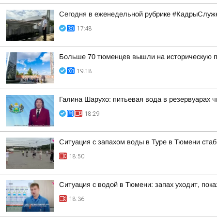
Сегодня в еженедельной рубрике #КадрыСлуже
17:48
Больше 70 тюменцев вышли на историческую п
19:18
Галина Шарухо: питьевая вода в резервуарах 
18:29
Ситуация с запахом воды в Туре в Тюмени ста
18:50
Ситуация с водой в Тюмени: запах уходит, пок
18:36