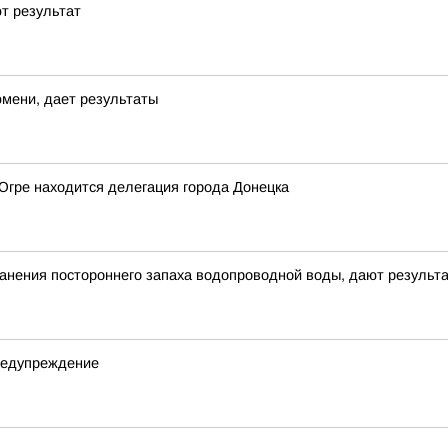
т результат
юмени, дает результаты
 Югре находится делегация города Донецка
анения постороннего запаха водопроводной воды, дают результ
редупреждение