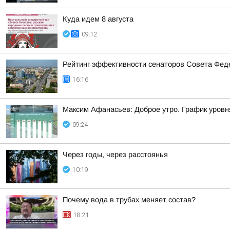
Куда идем 8 августа
09:12
Рейтинг эффективности сенаторов Совета Феде
16:16
Максим Афанасьев: Доброе утро. График уровн
09:24
Через годы, через расстоянья
10:19
Почему вода в трубах меняет состав?
18:21