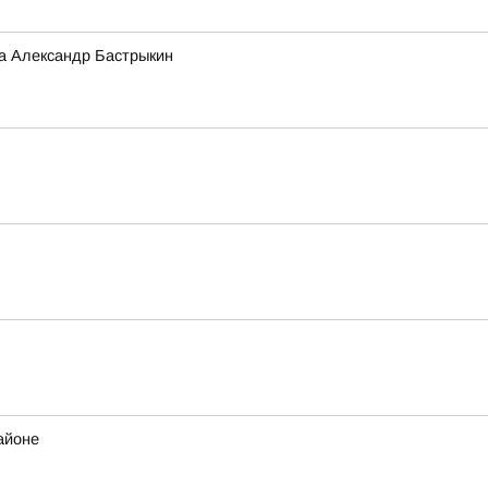
а Александр Бастрыкин
айоне