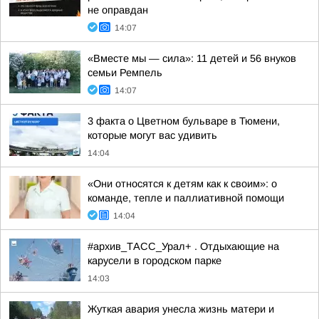
не оправдан
14:07
«Вместе мы — сила»: 11 детей и 56 внуков
семьи Ремпель
14:07
3 факта о Цветном бульваре в Тюмени,
которые могут вас удивить
14:04
«Они относятся к детям как к своим»: о
команде, тепле и паллиативной помощи
14:04
#архив_ТАСС_Урал+ . Отдыхающие на
карусели в городском парке
14:03
Жуткая авария унесла жизнь матери и