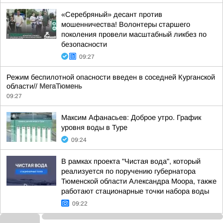
«Серебряный» десант против
мошенничества! Волонтеры старшего
поколения провели масштабный ликбез по
безопасности
09:27
Режим беспилотной опасности введен в соседней Курганской
области//
МегаТюмень
09:27
Максим Афанасьев: Доброе утро. График
уровня воды в Туре
09:24
В рамках проекта "Чистая вода", который
реализуется по поручению губернатора
Тюменской области Александра Моора, также
работают стационарные точки набора воды
09:22