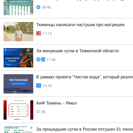
09:48
Тюменцы написали частушки про матрешек
11:13
За минувшие сутки в Тюменской области:
11:48
В рамках проекта "Чистая вода", который реа
10:33
АиФ Тюмень - Ямал
07:09
За прошедшие сутки в России потушен 51 лесно