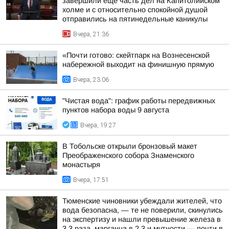
завершили ещё часть дел на Капитолийском
холме и с относительно спокойной душой
отправились на пятинедельные каникулы
Вчера, 21:36
«Почти готово: скейтпарк на Вознесенской
набережной выходит на финишную прямую
Вчера, 23:06
"Чистая вода": график работы передвижных
пунктов набора воды 9 августа
Вчера, 19:27
В Тобольске открыли бронзовый макет
Преображенского собора Знаменского
монастыря
Вчера, 17:51
Тюменские чиновники убеждали жителей, что
вода безопасна, — те не поверили, скинулись
на экспертизу и нашли превышение железа в
3,3 раза, марганца в 2,3 и мутности — почти в