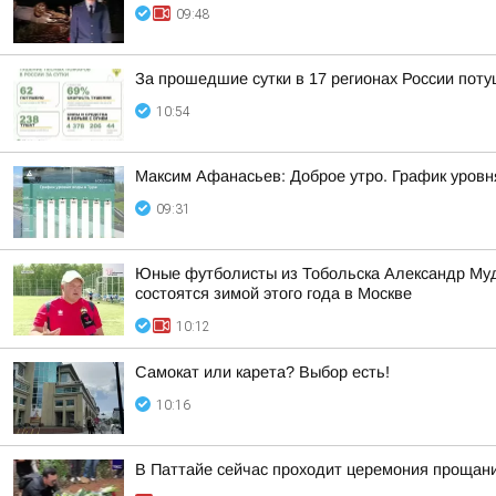
09:48
За прошедшие сутки в 17 регионах России пот
10:54
Максим Афанасьев: Доброе утро. График уровн
09:31
Юные футболисты из Тобольска Александр Муд
состоятся зимой этого года в Москве
10:12
Самокат или карета? Выбор есть!
10:16
В Паттайе сейчас проходит церемония проща