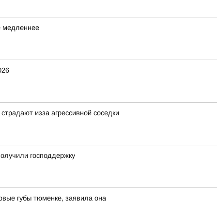
е медленнее
026
страдают изза агрессивной соседки
получили господдержку
овые губы тюменке, заявила она