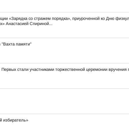
акции «Зарядка со стражем порядка», приуроченной ко Дню физку
х» Анастасией Спириной...
 "Вахта памяти"
 Первых стали участниками торжественной церемонии вручения 
й избиратель»