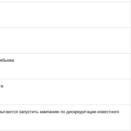
лябьева
га
ытаются запустить кампанию по дискредитации известного