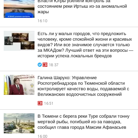
Власти Югры усилили контроль за
состоянием реки Иртыш из-за аномальной
жары
16:10
Есть ли у малых городов, что предложить
человеку, кроме спокойной жизни и красивых
видов? Или все значимое случается только
за МКАДом? Лучший ответ на эти вопросы —
истории успеха локальных брендов
18:37
Галина Шарухо: Управление
Роспотребнадзора по Тюменской области
контролирует качество воды, подаваемой с
Велижанских водоочистных сооружений
16:51
В Тюмени с берега реки Туре собрали тонну
мертвой рыбы, погибшей из-за паводка,
сообщил глава города Максим Афанасьев
16:00