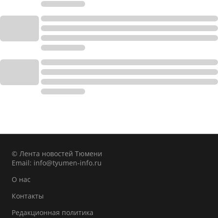
© Лента новостей Тюмени
Email:
info@tyumen-info.ru
О нас
Контакты
Редакционная политика