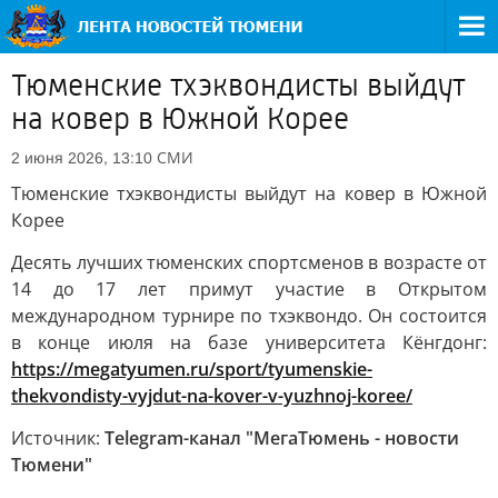
Тюменские тхэквондисты выйдут
на ковер в Южной Корее
СМИ
2 июня 2026, 13:10
Тюменские тхэквондисты выйдут на ковер в Южной
Корее
Десять лучших тюменских спортсменов в возрасте от
14 до 17 лет примут участие в Открытом
международном турнире по тхэквондо. Он состоится
в конце июля на базе университета Кёнгдонг:
https://megatyumen.ru/sport/tyumenskie-
thekvondisty-vyjdut-na-kover-v-yuzhnoj-koree/
Источник:
Telegram-канал "МегаТюмень - новости
Тюмени"