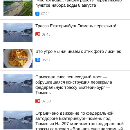
"Чистая вода": график работы передвижных
пунктов набора воды 8 августа
07:21
Трасса Екатеринбург-Тюмень перекрыта!
08:45
Это утро мы начинаем с этих фото лисичек
06:27
Самосвал снес пешеходный мост —
обрушившаяся конструкция перекрыла
федеральную трассу Екатеринбург —
Тюмень
07:30
Ограничено движение по федеральной
автодороге Екатеринбург-Тюмень под
Тюменью На 297-м километре федеральной
трассы самосвал «Вольво» снес надземный