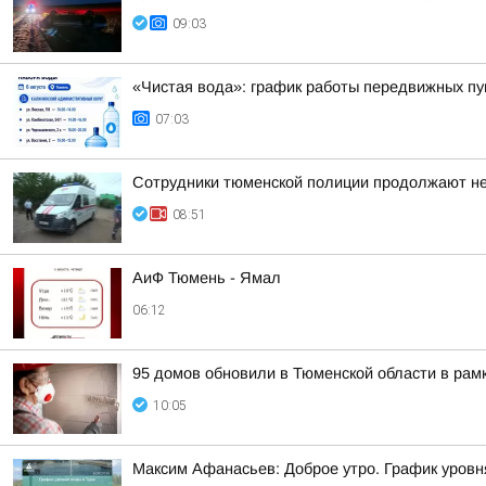
09:03
«Чистая вода»: график работы передвижных пун
07:03
Сотрудники тюменской полиции продолжают нес
08:51
АиФ Тюмень - Ямал
06:12
95 домов обновили в Тюменской области в рам
10:05
Максим Афанасьев: Доброе утро. График уровн