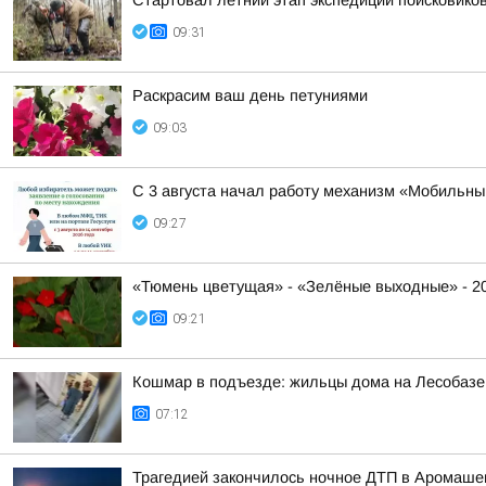
Стартовал летний этап экспедиции поисковиков
09:31
Раскрасим ваш день петуниями
09:03
С 3 августа начал работу механизм «Мобильны
09:27
«Тюмень цветущая» - «Зелёные выходные» - 2
09:21
Кошмар в подъезде: жильцы дома на Лесобазе 
07:12
Трагедией закончилось ночное ДТП в Аромашев