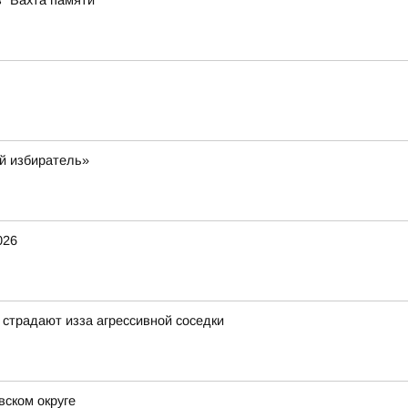
 "Вахта памяти"
й избиратель»
026
страдают изза агрессивной соседки
ском округе