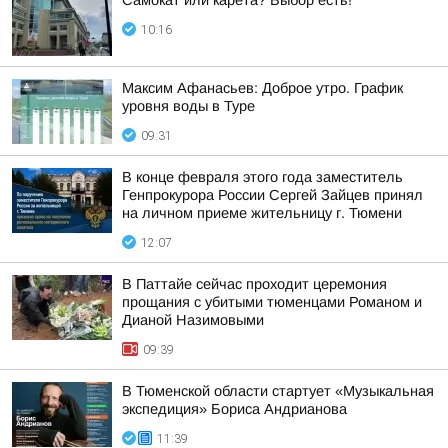
Самокат или карета? Выбор есть!
10:16
Максим Афанасьев: Доброе утро. График
уровня воды в Туре
09:31
В конце февраля этого года заместитель
Генпрокурора России Сергей Зайцев принял
на личном приеме жительницу г. Тюмени
12:07
В Паттайе сейчас проходит церемония
прощания с убитыми тюменцами Романом и
Дианой Назимовыми
09:39
В Тюменской области стартует «Музыкальная
экспедиция» Бориса Андрианова
11:39