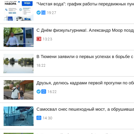
"Чистая вода": график работы передвижных пун
19:27
С Днём физкультурника!. Александр Моор позд
13:23
В Тюмени заявили о первых успехах в борьбе 
18:22
Друзья, делюсь кадрами первой прогулки по о
16:22
Самосвал снес пешеходный мост, а обрушивша
14:30