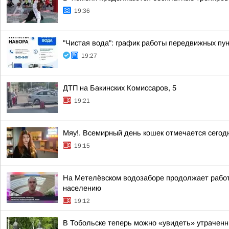
19:36
"Чистая вода": график работы передвижных пун
19:27
ДТП на Бакинских Комиссаров, 5
19:21
Мяу!. Всемирный день кошек отмечается сегодн
19:15
На Метелёвском водозаборе продолжает работ
населению
19:12
В Тобольске теперь можно «увидеть» утрачен