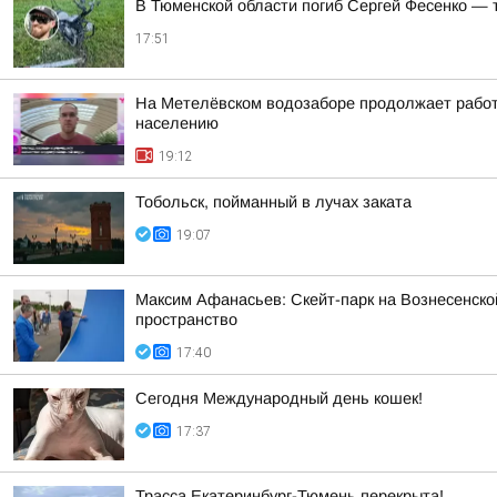
В Тюменской области погиб Сергей Фесенко — 
17:51
На Метелёвском водозаборе продолжает работ
населению
19:12
Тобольск, пойманный в лучах заката
19:07
Максим Афанасьев: Скейт-парк на Вознесенской
пространство
17:40
Сегодня Международный день кошек!
17:37
Трасса Екатеринбург-Тюмень перекрыта!