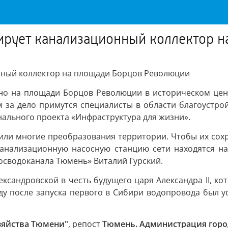
ирует канализационный коллектор 
нный коллектор на площади Борцов Революции
ено на площади Борцов Революции в историческом цент
за дело примутся специалисты в области благоустрой
льного проекта «Инфраструктура для жизни».
или многие преобразования территории. Чтобы их со
канализационную насосную станцию сети находятся на
осводоканала Тюмень» Виталий Гурский.
ександровской в честь будущего царя Александра II, к
году после запуска первого в Сибири водопровода был 
зяйства Тюмени"
, репост
Тюмень. Администрация горо