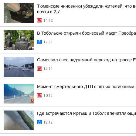
Тюменские чиновники убеждали жителей, что во
почти в 2,7
14:23
В Тобольске открыли бронзовый макет Преобра
17:51
Самосвал снес надземный переход на трассе 
14:11
Момент смертельного ДТП с пятью погибшими 
10:12
Где встречаются Иртыш и Тобол: впечатляющи
12:12