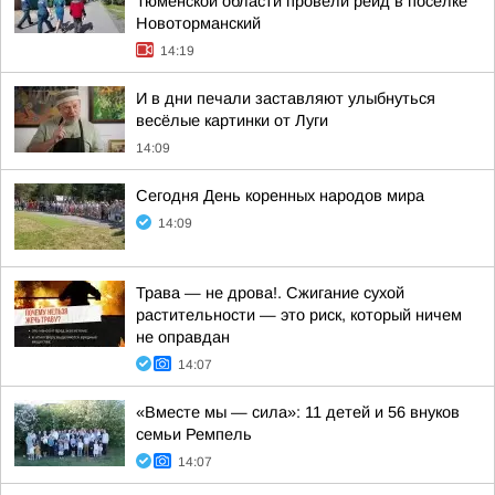
Тюменской области провели рейд в поселке
Новоторманский
14:19
И в дни печали заставляют улыбнуться
весёлые картинки от Луги
14:09
Сегодня День коренных народов мира
14:09
Трава — не дрова!. Сжигание сухой
растительности — это риск, который ничем
не оправдан
14:07
«Вместе мы — сила»: 11 детей и 56 внуков
семьи Ремпель
14:07