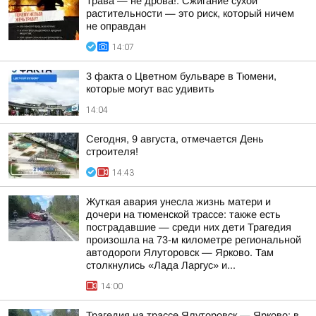
Трава — не дрова!. Сжигание сухой
растительности — это риск, который ничем
не оправдан
14:07
3 факта о Цветном бульваре в Тюмени,
которые могут вас удивить
14:04
Сегодня, 9 августа, отмечается День
строителя!
14:43
Жуткая авария унесла жизнь матери и
дочери на тюменской трассе: также есть
пострадавшие — среди них дети Трагедия
произошла на 73-м километре региональной
автодороги Ялуторовск — Ярково. Там
столкнулись «Лада Ларгус» и...
14:00
Трагедия на трассе Ялуторовск — Ярково: в