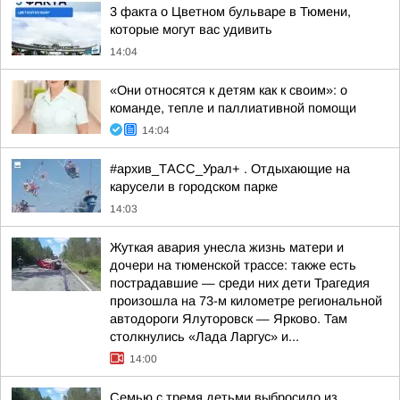
3 факта о Цветном бульваре в Тюмени,
которые могут вас удивить
14:04
«Они относятся к детям как к своим»: о
команде, тепле и паллиативной помощи
14:04
#архив_ТАСС_Урал+ . Отдыхающие на
карусели в городском парке
14:03
Жуткая авария унесла жизнь матери и
дочери на тюменской трассе: также есть
пострадавшие — среди них дети Трагедия
произошла на 73-м километре региональной
автодороги Ялуторовск — Ярково. Там
столкнулись «Лада Ларгус» и...
14:00
Семью с тремя детьми выбросило из