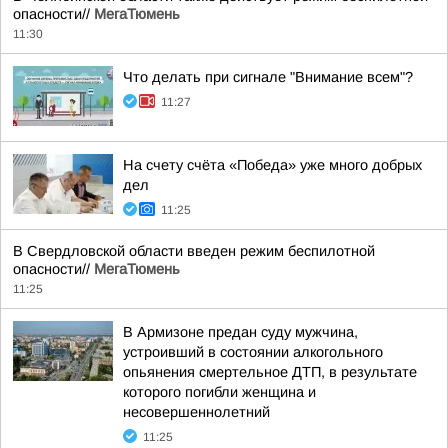
опасности//
МегаТюмень
11:30
Что делать при сигнале "Внимание всем"?
11:27
На счету счёта «Победа» уже много добрых
дел
11:25
В Свердловской области введен режим беспилотной
опасности//
МегаТюмень
11:25
В Армизоне предан суду мужчина,
устроивший в состоянии алкогольного
опьянения смертельное ДТП, в результате
которого погибли женщина и
несовершеннолетний
11:25