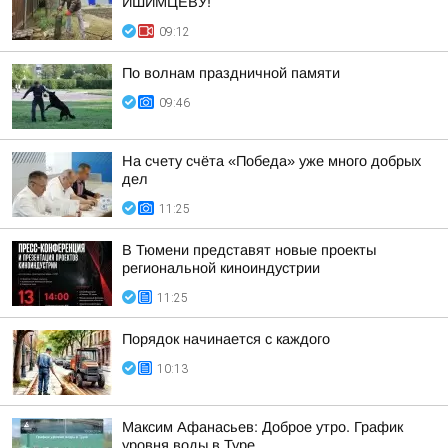
ИШИМЦЕВУ!
09:12
По волнам праздничной памяти
09:46
На счету счёта «Победа» уже много добрых
дел
11:25
В Тюмени представят новые проекты
региональной киноиндустрии
11:25
Порядок начинается с каждого
10:13
Максим Афанасьев: Доброе утро. График
уровня воды в Туре