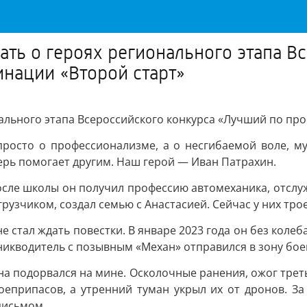
ть о героях регионального этапа В
нации «Второй старт»
ального этапа Всероссийского конкурса «Лучший по пр
просто о профессионализме, а о несгибаемой воле, му
ерь помогает другим. Наш герой — Иван Патрахин.
После школы он получил профессию автомеханика, отслу
рузчиком, создал семью с Анастасией. Сейчас у них тро
е стал ждать повестки. В январе 2023 года он без кол
никводитель с позывным «Механ» отправился в зону бое
а подорвался на мине. Осколочные ранения, ожог трет
оеприпасов, а утренний туман укрыл их от дронов. З
письмом.