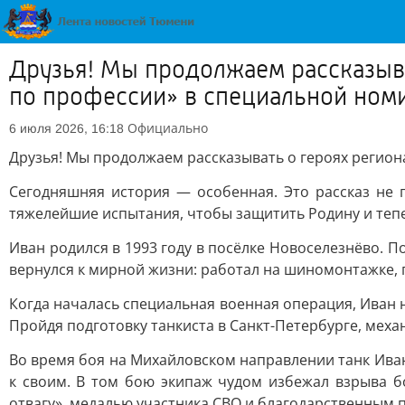
Друзья! Мы продолжаем рассказыва
по профессии» в специальной номи
Официально
6 июля 2026, 16:18
Друзья! Мы продолжаем рассказывать о героях регион
Сегодняшняя история — особенная. Это рассказ не 
тяжелейшие испытания, чтобы защитить Родину и теп
Иван родился в 1993 году в посёлке Новоселезнёво. 
вернулся к мирной жизни: работал на шиномонтажке, г
Когда началась специальная военная операция, Иван н
Пройдя подготовку танкиста в Санкт-Петербурге, меха
Во время боя на Михайловском направлении танк Иван
к своим. В том бою экипаж чудом избежал взрыва б
отвагу», медалью участника СВО и благодарственным 