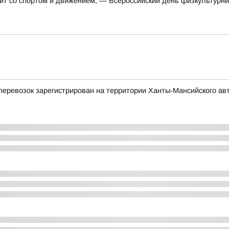
ит со спортом и движением, — Всероссийский день физкультурни
еревозок зарегистрирован на территории Ханты-Мансийского ав