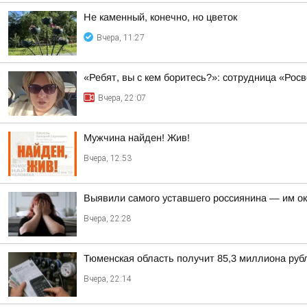
Не каменный, конечно, но цветок
Вчера, 11:27
«Ребят, вы с кем боритесь?»: сотрудница «Ро
Вчера, 22:07
Мужчина найден! Жив!
Вчера, 12:53
Выявили самого уставшего россиянина — им о
Вчера, 22:28
Тюменская область получит 85,3 миллиона рубл
Вчера, 22:14