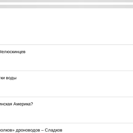
 Челюскинцев
тки воды
инская Америка?
полков» дроноводов – Сладков