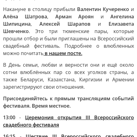
Накануне в столицу прибыли
Валентин Кучеренко
и
Алёна Шатрова
,
Арман Ароян
и
Ангелина
Шипицина
,
Алексей Шарапов
и
Елизавета
Шевченко
. Это три тюменские пары, которые
прошли отбор и были приглашены на Всероссийский
свадебный фестиваль. Подробнее о влюбленных
можно почитать
в нашем посте.
В День семьи, любви и верности они и ещё около
сотни влюблённых пар со всех уголков страны, а
также Беларуси, Казахстана, Киргизии и Армении
зарегистрируют свои отношения.
Присоединяйтесь к прямым трансляциям событий
фестиваля. Время местное.
13:00
-
Церемония открытия III Всероссийского
свадебного фестиваля
16:15
-
Шествие III Всероссийского свадебного