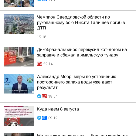
Чемпион Свердловской области по
рукопашному бою Никита Галишев погиб в
ДТП
19:18
Дикобраз-альбинос перекусил хот-догом на
заправке и сбежал в ямальскую тундру
22:14
Александр Моор: меры по устранению
постороннего запаха воды уже дают
результат
19:54
Куда идем 8 августа
09:12
Маленьким пациентам — больше комфорта