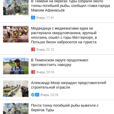
В Тюмени на берегах Туры собрали около
тонны погибшей рыбы, сообщил глава города
Максим Афанасьев
Вчера, 17:41
Медведица с медвежатами едва не
растерзала свердловчанина, крупный
оползень сошёл с горы Маттерхорн, в
Польше бизон набросился на туриста
Вчера, 22:12
В Тюменском округе продолжают
противостоять паводку
Вчера, 20:18
Александр Моор наградил представителей
строительной отрасли
Вчера, 20:18
Почти тонну погибшей рыбы вывезли с
берегов Туры