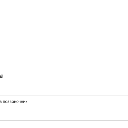
ий
а позвоночник