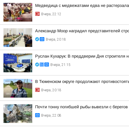
Медведица с медвежатами едва не растерзала 
Вчера, 22:12
Александр Моор наградил представителей стр
Вчера, 20:18
Руслан Кухарук: В преддверии Дня строителя 
Вчера, 21:15
В Тюменском округе продолжают противостоят
Вчера, 20:18
Почти тонну погибшей рыбы вывезли с берегов
Вчера, 22:08