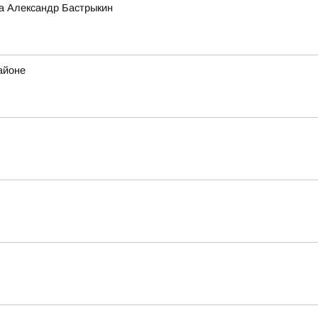
а Александр Бастрыкин
айоне