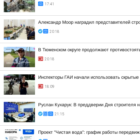
17:41
Александр Моор наградил представителей стр
20:18
В Тюменском округе продолжают противостоят
20:18
Инспекторы ГАИ начали использовать скрытые 
18:09
Руслан Кухарук: В преддверии Дня строителя 
21:15
Проект "Чистая вода": график работы передвиж