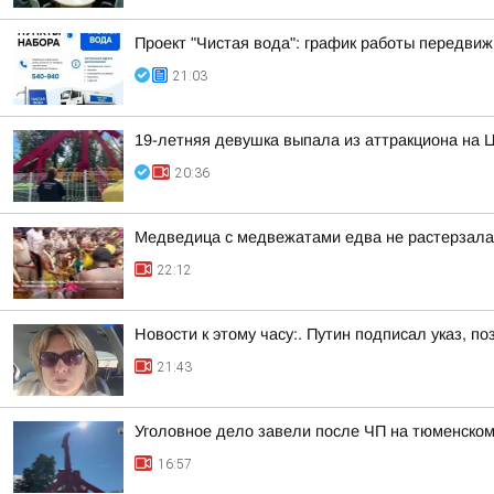
Проект "Чистая вода": график работы передвиж
21:03
19-летняя девушка выпала из аттракциона на 
20:36
Медведица с медвежатами едва не растерзала 
22:12
Новости к этому часу:. Путин подписал указ,
21:43
Уголовное дело завели после ЧП на тюменском
16:57