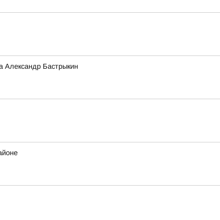
а Александр Бастрыкин
айоне