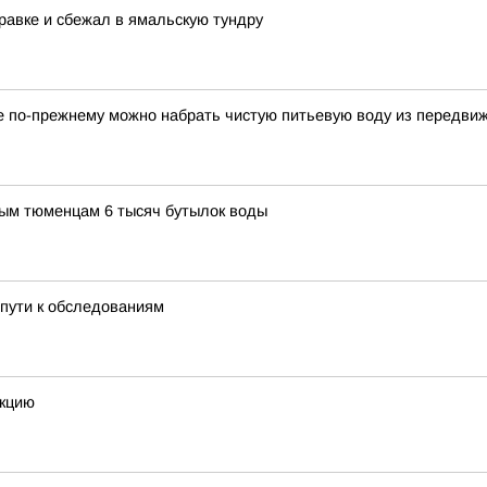
равке и сбежал в ямальскую тундру
ге по-прежнему можно набрать чистую питьевую воду из передви
ым тюменцам 6 тысяч бутылок воды
пути к обследованиям
екцию