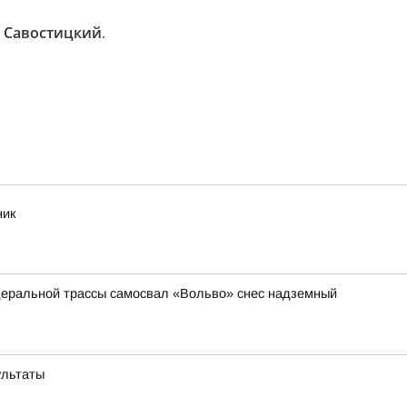
 Савостицкий
.
ник
еральной трассы самосвал «Вольво» снес надземный
ультаты