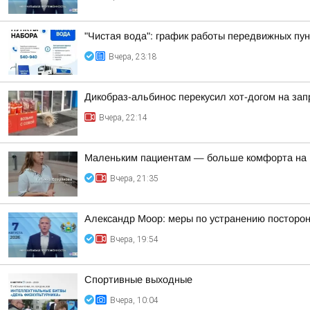
"Чистая вода": график работы передвижных пун
Вчера, 23:18
Дикобраз-альбинос перекусил хот-догом на зап
Вчера, 22:14
Маленьким пациентам — больше комфорта на 
Вчера, 21:35
Александр Моор: меры по устранению посторон
Вчера, 19:54
Спортивные выходные
Вчера, 10:04