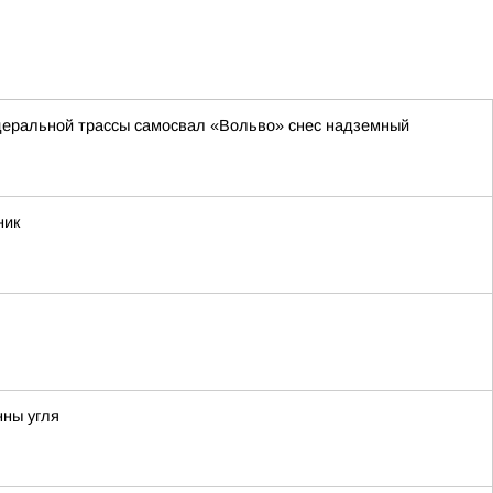
деральной трассы самосвал «Вольво» снес надземный
ник
нны угля