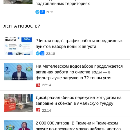
подтопленных территориях
20:31
ЛЕНТА НОВОСТЕЙ
"Чистая вода": график работы передвижных
пунктов набора воды 8 августа
23:18
На Метелевском водозаборе продолжается
активная работа по очистке воды — в
фильтры уже загружено 72 тонны угля
22:14
Дикобраз-альбинос перекусил хот-догом на
заправке и сбежал в ямальскую тундру
22:14
2 000 000 литров. В Тюмени и Тюменском
округе по-прежнему можно набрать чистую