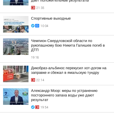
дает положительные результаты
21:35
Спортивные выходные
10:04
Чемпион Свердловской области по
рукопашному бою Никита Галишев погиб в
ДТП
19:18
Дикобраз-альбинос перекусил хот-догом на
заправке и сбежал в ямальскую тундру
22:14
Александр Моор: меры по устранению
постороннего запаха воды уже дают
результат
19:54