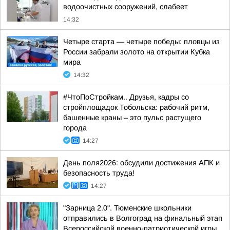
водоочистных сооружений, слабеет
14:32
Четыре старта — четыре победы: пловцы из
России забрали золото на открытии Кубка
мира
14:32
#ЧтоПоСтройкам.. Друзья, кадры со
стройплощадок Тобольска: рабочий ритм,
башенные краны – это пульс растущего
города
14:27
День поля2026: обсудили достижения АПК и
безопасность труда!
14:27
"Зарница 2.0". Тюменские школьники
отправились в Волгоград на финальный этап
Всероссийской военно-патриотической игры