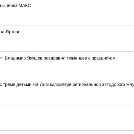
оты через MAКС
од Ярково
я»: Владимир Якушев поздравил тюменцев с праздником
с тремя детьми На 73-м километре региональной автодороги Ялут