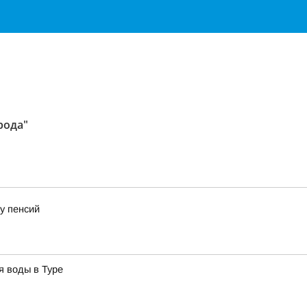
рода"
у пенсий
я воды в Туре