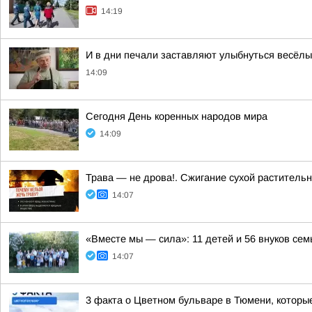
14:19
И в дни печали заставляют улыбнуться весёлые
14:09
Сегодня День коренных народов мира
14:09
Трава — не дрова!. Сжигание сухой растительн
14:07
«Вместе мы — сила»: 11 детей и 56 внуков се
14:07
3 факта о Цветном бульваре в Тюмени, которые