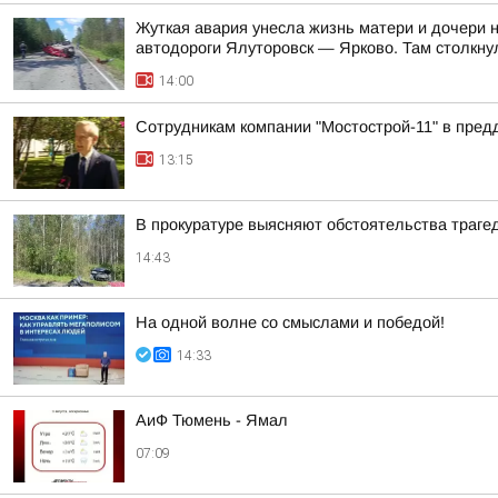
Жуткая авария унесла жизнь матери и дочери 
автодороги Ялуторовск — Ярково. Там столкнул
14:00
Сотрудникам компании "Мостострой-11" в пред
13:15
В прокуратуре выясняют обстоятельства траге
14:43
На одной волне со смыслами и победой!
14:33
АиФ Тюмень - Ямал
07:09