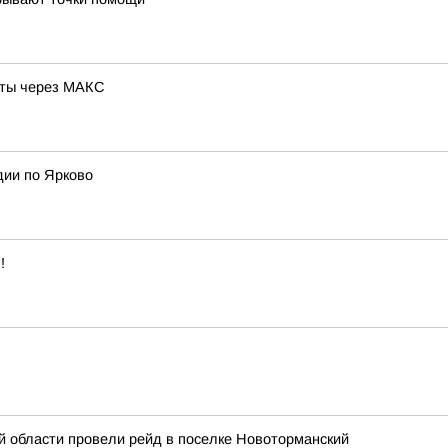
оты через MAКС
дии по Ярково
!
 области провели рейд в поселке Новоторманский