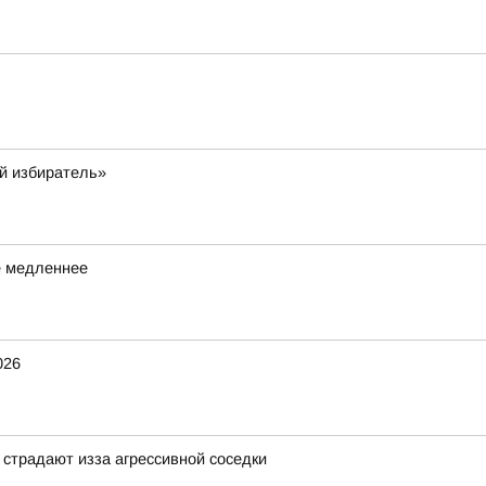
й избиратель»
е медленнее
026
страдают изза агрессивной соседки