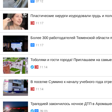
07:12
Пластические хирурги изуродовали грудь и пол
11:17
Более 300 работодателей Тюменской области 
11:17
Тоболяки и гости города! Приглашаем на самы
11:14
В поселке Сумкино к началу учебного года от
11:14
Трагедией закончилось ночное ДТП в Аромашев
09:03