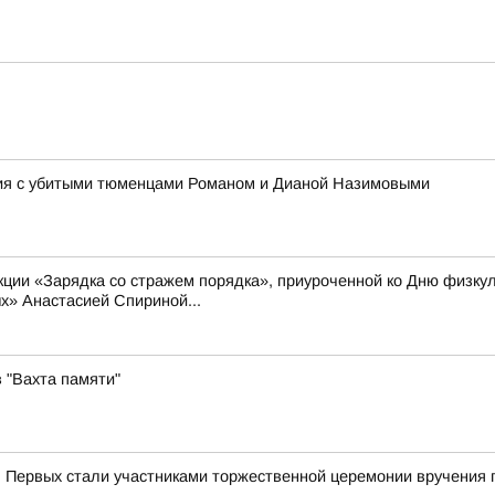
ния с убитыми тюменцами Романом и Дианой Назимовыми
акции «Зарядка со стражем порядка», приуроченной ко Дню физку
х» Анастасией Спириной...
 "Вахта памяти"
 Первых стали участниками торжественной церемонии вручения 