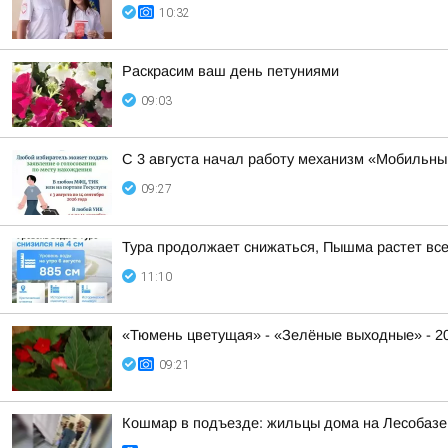
10:32
Раскрасим ваш день петуниями
09:03
С 3 августа начал работу механизм «Мобильны
09:27
Тура продолжает снижаться, Пышма растет вс
11:10
«Тюмень цветущая» - «Зелёные выходные» - 2
09:21
Кошмар в подъезде: жильцы дома на Лесобазе 