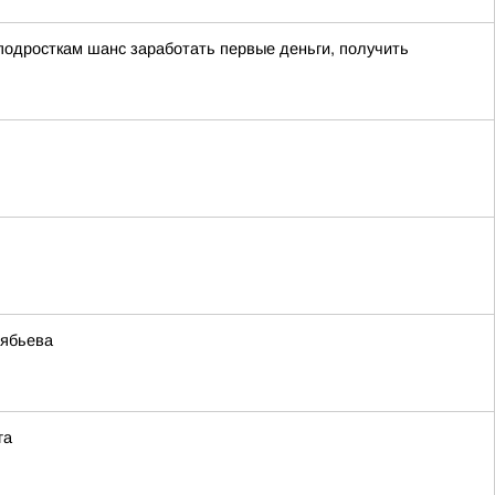
подросткам шанс заработать первые деньги, получить
лябьева
га