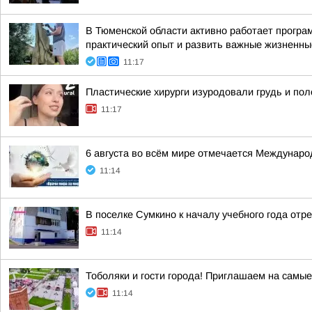
В Тюменской области активно работает програ
практический опыт и развить важные жизненны
11:17
Пластические хирурги изуродовали грудь и пол
11:17
6 августа во всём мире отмечается Междунаро
11:14
В поселке Сумкино к началу учебного года от
11:14
Тоболяки и гости города! Приглашаем на самы
11:14