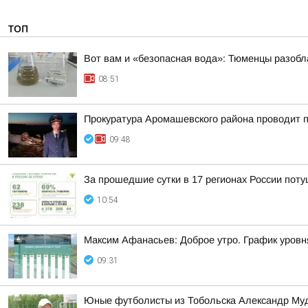
ТОП
Вот вам и «безопасная вода»: Тюменцы разобл
08:51
Прокуратура Аромашевского района проводит п
09:48
За прошедшие сутки в 17 регионах России пот
10:54
Максим Афанасьев: Доброе утро. График уровн
09:31
Юные футболисты из Тобольска Александр Муд