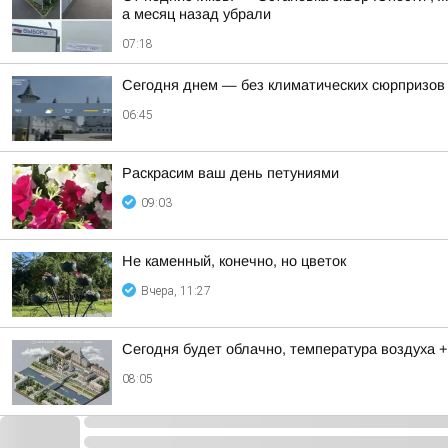
а месяц назад убрали
07:18
Сегодня днем — без климатических сюрпризов
06:45
Раскрасим ваш день петуниями
09:03
Не каменный, конечно, но цветок
Вчера, 11:27
Сегодня будет облачно, температура воздуха +
08:05