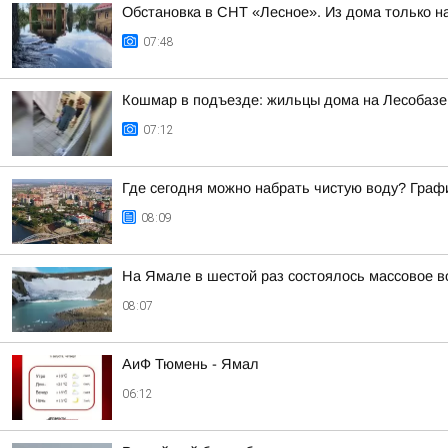
Обстановка в СНТ «Лесное». Из дома только 
07:48
Кошмар в подъезде: жильцы дома на Лесобазе 
07:12
Где сегодня можно набрать чистую воду? Графи
08:09
На Ямале в шестой раз состоялось массовое в
08:07
АиФ Тюмень - Ямал
06:12