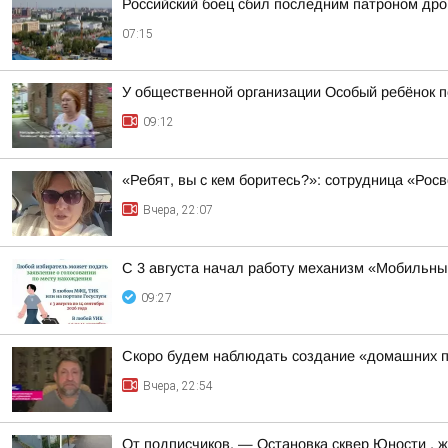
Российский боец сбил последним патроном дро
07:15
У общественной организации Особый ребёнок 
09:12
«Ребят, вы с кем боритесь?»: сотрудница «Ро
Вчера, 22:07
С 3 августа начал работу механизм «Мобильны
09:27
Скоро будем наблюдать создание «домашних п
Вчера, 22:54
От подписчиков. — Остановка сквер Юности , жи