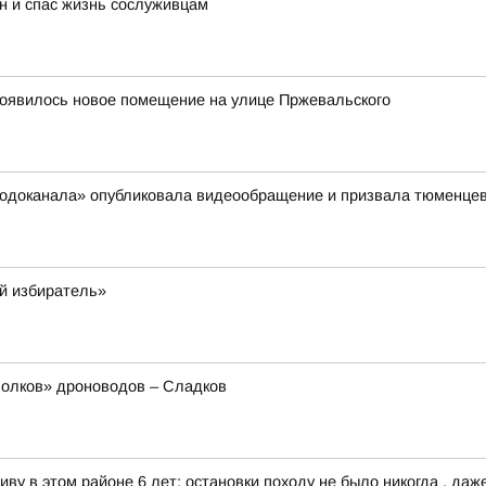
н и спас жизнь сослуживцам
появилось новое помещение на улице Пржевальского
сводоканала» опубликовала видеообращение и призвала тюменцев
й избиратель»
олков» дроноводов – Сладков
ву в этом районе 6 лет: остановки походу не было никогда , даже