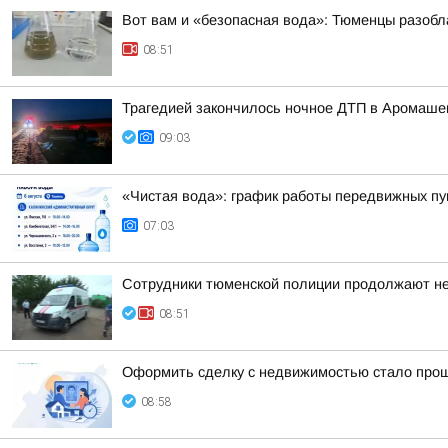
Вот вам и «безопасная вода»: Тюменцы разобл
08:51
Трагедией закончилось ночное ДТП в Аромашев
09:03
«Чистая вода»: график работы передвижных пун
07:03
Сотрудники тюменской полиции продолжают нес
08:51
Оформить сделку с недвижимостью стало прощ
08:58