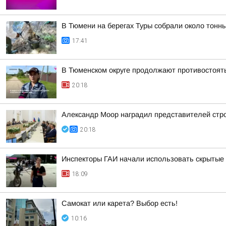
В Тюмени на берегах Туры собрали около тонн
17:41
В Тюменском округе продолжают противостоят
20:18
Александр Моор наградил представителей стр
20:18
Инспекторы ГАИ начали использовать скрытые 
18:09
Самокат или карета? Выбор есть!
10:16