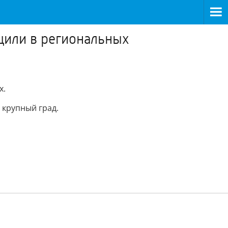
щили в региональных
х.
 крупный град.