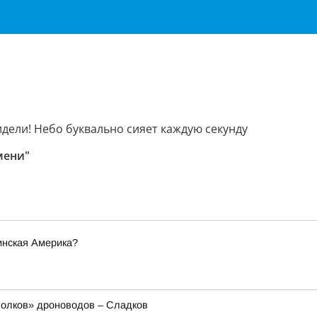
идели! Небо буквально сияет каждую секунду
мени"
инская Америка?
олков» дроноводов – Сладков