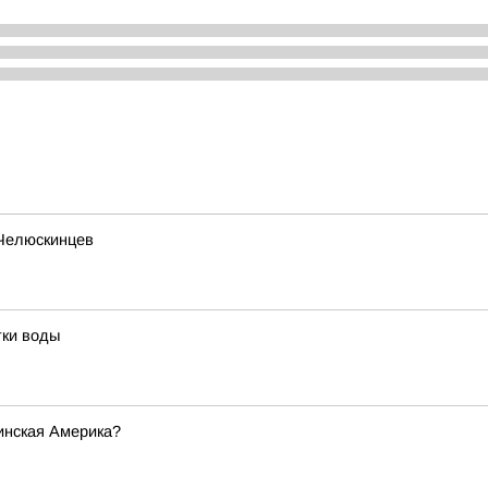
 Челюскинцев
тки воды
инская Америка?