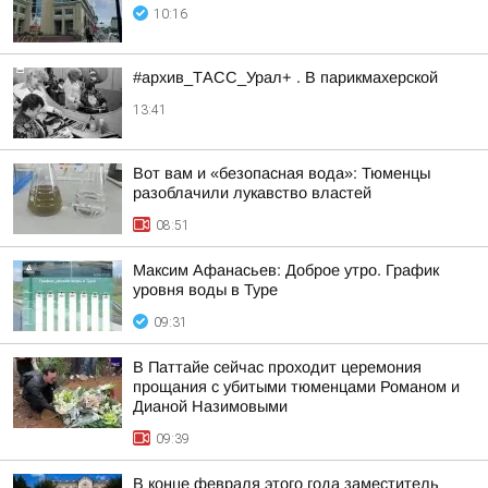
10:16
#архив_ТАСС_Урал+ . В парикмахерской
13:41
Вот вам и «безопасная вода»: Тюменцы
разоблачили лукавство властей
08:51
Максим Афанасьев: Доброе утро. График
уровня воды в Туре
09:31
В Паттайе сейчас проходит церемония
прощания с убитыми тюменцами Романом и
Дианой Назимовыми
09:39
В конце февраля этого года заместитель