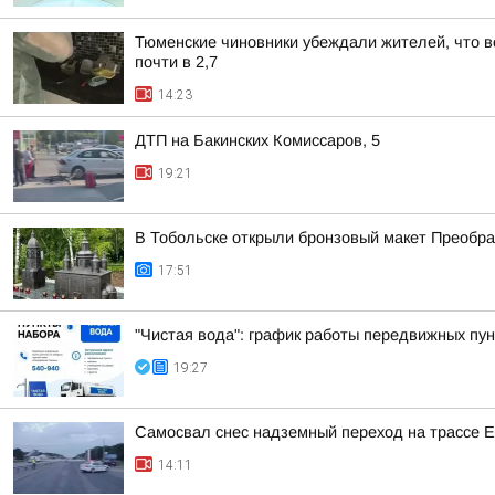
Тюменские чиновники убеждали жителей, что во
почти в 2,7
14:23
ДТП на Бакинских Комиссаров, 5
19:21
В Тобольске открыли бронзовый макет Преобра
17:51
"Чистая вода": график работы передвижных пун
19:27
Самосвал снес надземный переход на трассе 
14:11