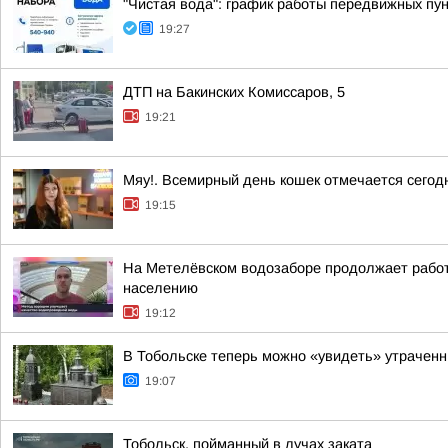
"Чистая вода": график работы передвижных пун
19:27
ДТП на Бакинских Комиссаров, 5
19:21
Мяу!. Всемирный день кошек отмечается сегодн
19:15
На Метелёвском водозаборе продолжает работ
населению
19:12
В Тобольске теперь можно «увидеть» утрачен
19:07
Тобольск, пойманный в лучах заката