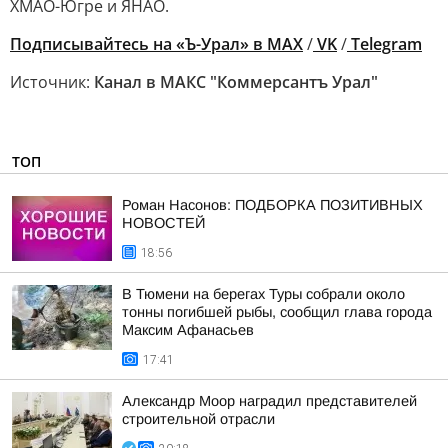
ХМАО-Югре и ЯНАО.
Подписывайтесь на «Ъ-Урал» в MAX
/
VK
/
Telegram
Источник:
Канал в МАКС "Коммерсантъ Урал"
ТОП
Роман Насонов: ПОДБОРКА ПОЗИТИВНЫХ
НОВОСТЕЙ
18:56
В Тюмени на берегах Туры собрали около
тонны погибшей рыбы, сообщил глава города
Максим Афанасьев
17:41
Александр Моор наградил представителей
строительной отрасли