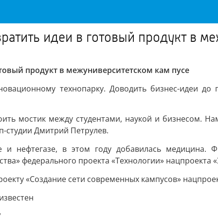
ратить идеи в готовый продукт в м
товый продукт в межуниверситетском кам пусе
нновационному технопарку. Доводить бизнес-идеи до 
ить мостик между студентами, наукой и бизнесом. Н
п-студии Дмитрий Петрулев.
е и нефтегазе, в этом году добавилась медицина. 
тва» федерального проекта «Технологии» нацпроекта «
оекту «Создание сети современных кампусов» нацпроек
известен
"