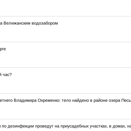
за Велижанским водозабором
рге
й час?
етнего Владимира Охременко: тело найдено в районе озера Пес
 по дезинфекции проведут на приусадебных участках, в домах, н