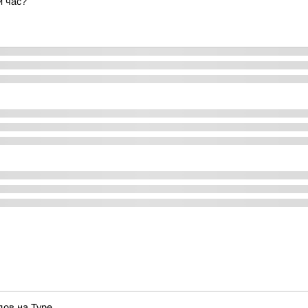
й час?
ов на Туре