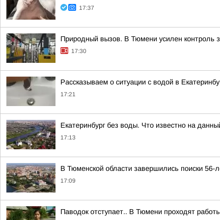
17:37
Природный вызов. В Тюмени усилен контроль 
17:30
Рассказываем о ситуации с водой в Екатеринбу
17:21
Екатеринбург без воды. Что известно на данны
17:13
В Тюменской области завершились поиски 56-л
17:09
Паводок отступает.. В Тюмени проходят работы