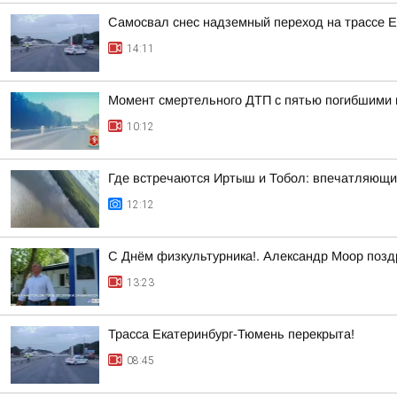
Самосвал снес надземный переход на трассе 
14:11
Момент смертельного ДТП с пятью погибшими 
10:12
Где встречаются Иртыш и Тобол: впечатляющи
12:12
С Днём физкультурника!. Александр Моор позд
13:23
Трасса Екатеринбург-Тюмень перекрыта!
08:45