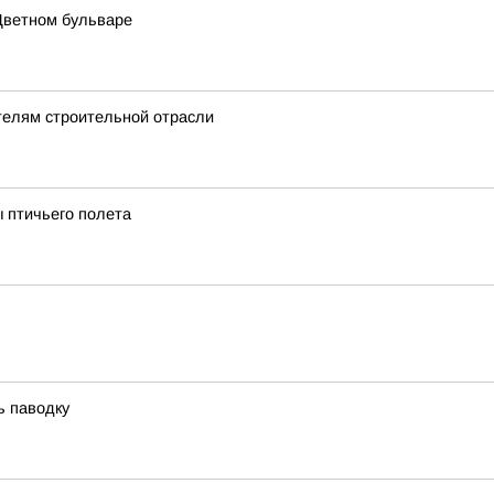
Цветном бульваре
телям строительной отрасли
 птичьего полета
ь паводку