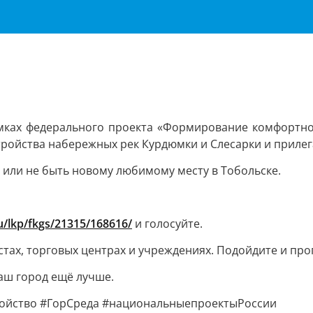
рамках федерального проекта «Формирование комфортно
стройства набережных рек Курдюмки и Слесарки и приле
ь или не быть новому любимому месту в Тобольске.
ru/lkp/fkgs/21315/168616/
и голосуйте.
тах, торговых центрах и учреждениях. Подойдите и про
аш город ещё лучше.
ройство #ГорСреда #национальныепроектыРоссии