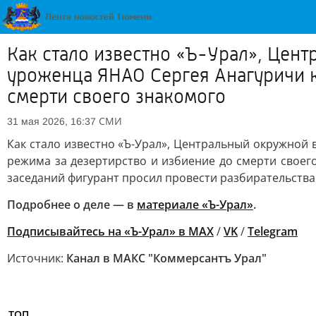
Как стало известно «Ъ-Урал», Цен
уроженца ЯНАО Сергея Анагуричи к
смерти своего знакомого
СМИ
31 мая 2026, 16:37
Как стало известно «Ъ-Урал», Центральный окружной
режима за дезертирство и избиение до смерти своег
заседаний фигурант просил провести разбирательства
Подробнее о деле — в
материале «Ъ-Урал»
.
Подписывайтесь на «Ъ-Урал» в MAX
/
VK
/
Telegram
Источник:
Канал в МАКС "Коммерсантъ Урал"
ТОП