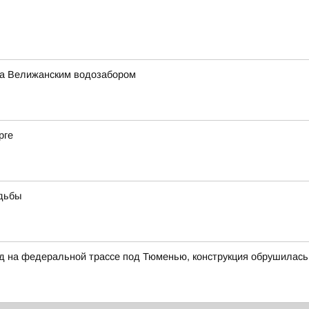
за Велижанским водозабором
рге
удьбы
на федеральной трассе под Тюменью, конструкция обрушилась н