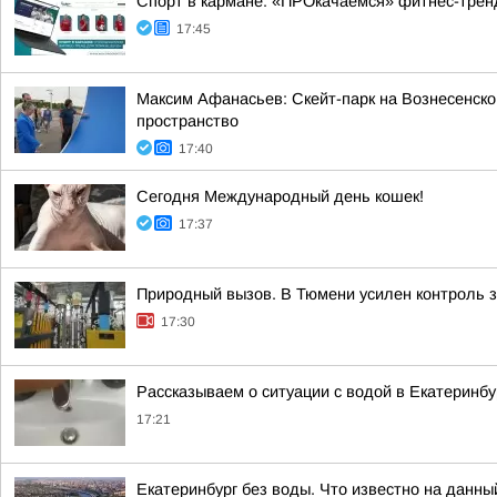
Спорт в кармане: «ПРОкачаемся» фитнес-трен
17:45
Максим Афанасьев: Скейт-парк на Вознесенско
пространство
17:40
Сегодня Международный день кошек!
17:37
Природный вызов. В Тюмени усилен контроль 
17:30
Рассказываем о ситуации с водой в Екатеринбу
17:21
Екатеринбург без воды. Что известно на данны