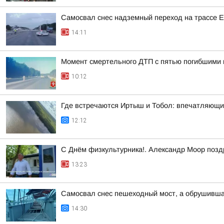
Самосвал снес надземный переход на трассе 
14:11
Момент смертельного ДТП с пятью погибшими 
10:12
Где встречаются Иртыш и Тобол: впечатляющи
12:12
С Днём физкультурника!. Александр Моор позд
13:23
Самосвал снес пешеходный мост, а обрушивша
14:30