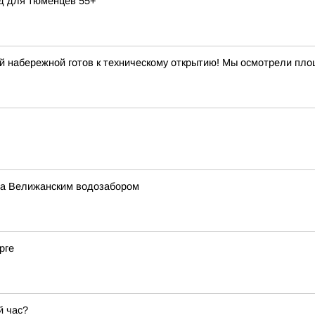
д для тюменцев 55+
й набережной готов к техническому открытию! Мы осмотрели площ
за Велижанским водозабором
рге
й час?