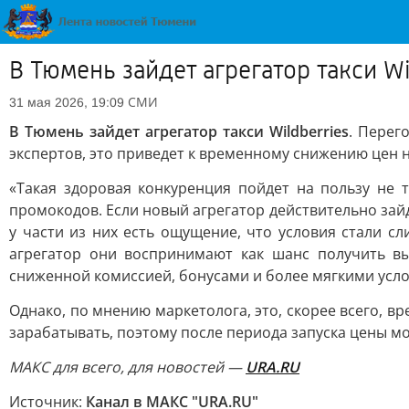
В Тюмень зайдет агрегатор такси Wi
СМИ
31 мая 2026, 19:09
В Тюмень зайдет агрегатор такси Wildberries
. Перег
экспертов, это приведет к временному снижению цен на
«Такая здоровая конкуренция пойдет на пользу не 
промокодов. Если новый агрегатор действительно зайд
у части из них есть ощущение, что условия стали 
агрегатор они воспринимают как шанс получить вы
сниженной комиссией, бонусами и более мягкими услов
Однако, по мнению маркетолога, это, скорее всего, в
зарабатывать, поэтому после периода запуска цены мо
MAКС для всего, для новостей —
URA.RU
Источник:
Канал в МАКС "URA.RU"