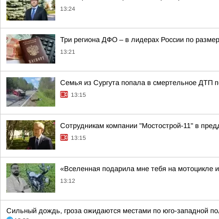
13:24
Три региона ДФО – в лидерах России по размер
13:21
Семья из Сургута попала в смертельное ДТП 
13:15
Сотрудникам компании "Мостострой-11" в пред
13:15
«Вселенная подарила мне тебя на мотоцикле и
13:12
Сильный дождь, гроза ожидаются местами по юго-западной поло