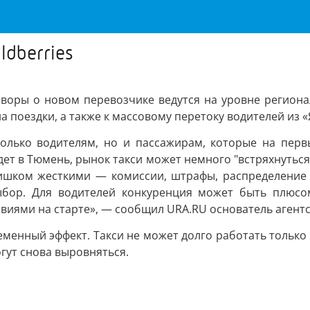
ldberries
оворы о новом перевозчике ведутся на уровне регион
 поездки, а также к массовому перетоку водителей из «
только водителям, но и пассажирам, которые на перв
ет в Тюмень, рынок такси может немного "встряхнуться"
слишком жесткими — комиссии, штрафы, распределение 
бор. Для водителей конкуренция может быть плюсом.
иями на старте», — сообщил URA.RU основатель агентст
ременный эффект. Такси не может долго работать только
гут снова выровняться.