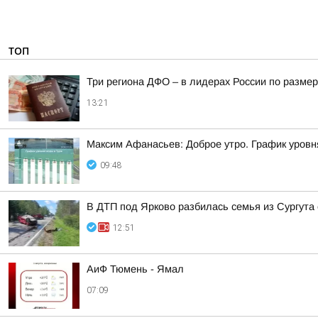
ТОП
Три региона ДФО – в лидерах России по размер
13:21
Максим Афанасьев: Доброе утро. График уровн
09:48
В ДТП под Ярково разбилась семья из Сургута 
12:51
АиФ Тюмень - Ямал
07:09