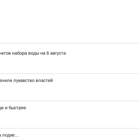
ктов набора воды на 6 августа
ачили лукавство властей
е и быстрее
на лодке…