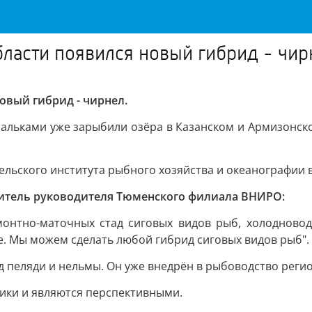
ласти появился новый гибрид - чир
овый гибрид - чирнел.
Мальками уже зарыбили озёра в Казанском и Армизонско
льского института рыбного хозяйства и океанографии в
ститель руководителя Тюменского филиала ВНИРО:
онтно-маточных стад сиговых видов рыб, холодновод
. Мы можем сделать любой гибрид сиговых видов рыб".
д пеляди и нельмы. Он уже внедрён в рыбоводство регио
ики и являются перспективными.