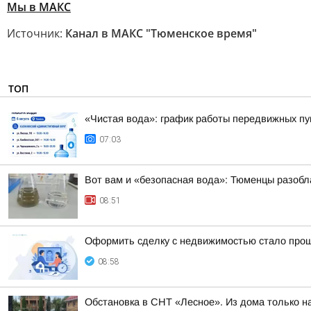
Мы в MAКС
Источник:
Канал в МАКС "Тюменское время"
ТОП
«Чистая вода»: график работы передвижных пун
07:03
Вот вам и «безопасная вода»: Тюменцы разобл
08:51
Оформить сделку с недвижимостью стало прощ
08:58
Обстановка в СНТ «Лесное». Из дома только 