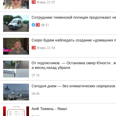
Вчера, 22:07
Сотрудники тюменской полиции продолжают нес
08:51
Скоро будем наблюдать создание «домашних п
Вчера, 22:54
От подписчиков. — Остановка сквер Юности , жи
а месяц назад убрали
07:18
Сегодня днем — без климатических сюрпризов
06:45
АиФ Тюмень - Ямал