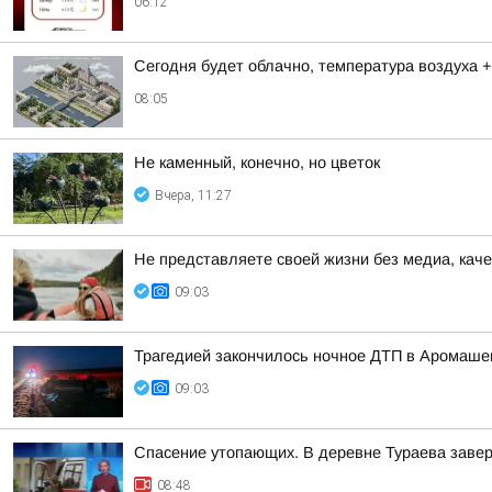
06:12
Сегодня будет облачно, температура воздуха +
08:05
Не каменный, конечно, но цветок
Вчера, 11:27
Не представляете своей жизни без медиа, кач
09:03
Трагедией закончилось ночное ДТП в Аромашев
09:03
Спасение утопающих. В деревне Тураева завер
08:48