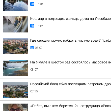
07:48
Кошмар в подъезде: жильцы дома на Лесобазе 
07:12
Где сегодня можно набрать чистую воду? Графи
08:09
На Ямале в шестой раз состоялось массовое в
08:07
Российский боец сбил последним патроном дро
07:15
«Ребят, вы с кем боритесь?»: сотрудница «Ро