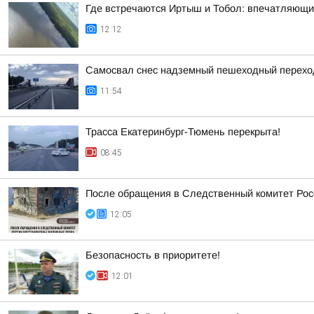
Где встречаются Иртыш и Тобол: впечатляющи
12:12
Самосвал снес надземный пешеходный переход 
11:54
Трасса Екатеринбург-Тюмень перекрыта!
08:45
После обращения в Следственный комитет Рос
12:05
Безопасность в приоритете!
12:01