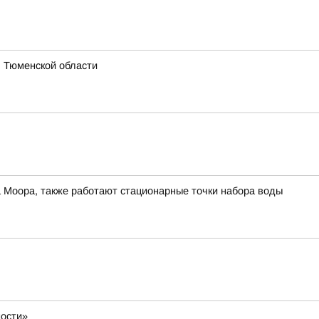
я Тюменской области
а Моора, также работают стационарные точки набора воды
ности»