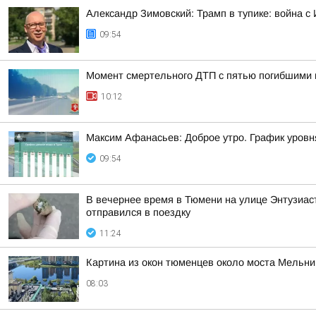
Александр Зимовский: Трамп в тупике: война с 
09:54
Момент смертельного ДТП с пятью погибшими 
10:12
Максим Афанасьев: Доброе утро. График уровн
09:54
В вечернее время в Тюмени на улице Энтузиаст
отправился в поездку
11:24
Картина из окон тюменцев около моста Мельни
08:03