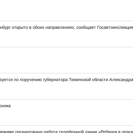
бург открыто в обоих направлениях, сообщает Госавтоинспекци
лизуется по поручению губернатора Тюменской области Александр
рника
режиме организована работа телефонной линии «Ребенок в опас