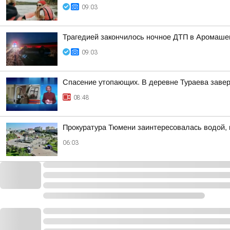
09:03
Трагедией закончилось ночное ДТП в Аромашев
09:03
Спасение утопающих. В деревне Тураева завер
08:48
Прокуратура Тюмени заинтересовалась водой, к
06:03