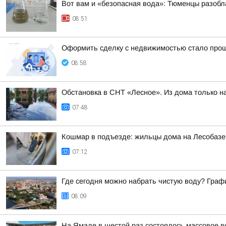
Вот вам и «безопасная вода»: Тюменцы разобл
08:51
Оформить сделку с недвижимостью стало прощ
08:58
Обстановка в СНТ «Лесное». Из дома только 
07:48
Кошмар в подъезде: жильцы дома на Лесобазе 
07:12
Где сегодня можно набрать чистую воду? Графи
08:09
На Ямале в шестой раз состоялось массовое в