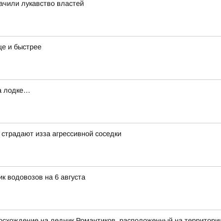
ачили лукавство властей
е и быстрее
на лодке…
страдают изза агрессивной соседки
к водовозов на 6 августа
осхождение на ледник Романтиков, расположенный на территори