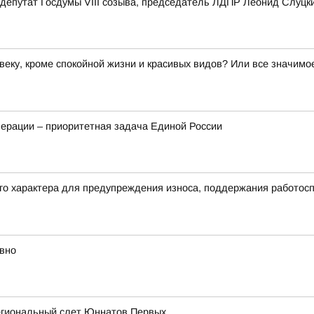
депутат Госдумы VIII созыва, председатель ЛДПР Леонид Слуцк
веку, кроме спокойной жизни и красивых видов? Или все значим
ерации – приоритетная задача Единой России
его характера для предупреждения износа, поддержания работос
вно
егиональный слет Юннатов Первых