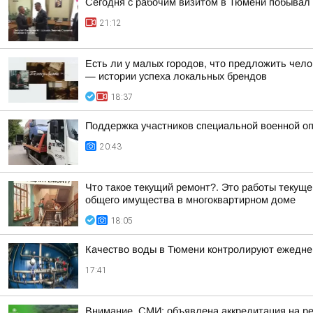
Сегодня с рабочим визитом в Тюмени побывал 
21:12
Есть ли у малых городов, что предложить чело
— истории успеха локальных брендов
18:37
Поддержка участников специальной военной оп
20:43
Что такое текущий ремонт?. Это работы текущ
общего имущества в многоквартирном доме
18:05
Качество воды в Тюмени контролируют ежедне
17:41
Внимание, СМИ: объявлена аккредитация на р