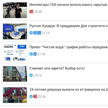
Инспекторы ГАИ начали использовать скрытые 
18:09
Руслан Кухарук: В преддверии Дня строителя 
21:15
Проект "Чистая вода": график работы передвиж
21:03
Самокат или карета? Выбор есть!
10:16
19-летняя девушка выпала из аттракциона на 
20:36