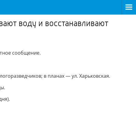
вают воду и восстанавливают
ртное сообщение.
логоразведчиков; в планах — ул. Харьковская.
ы.
ня).