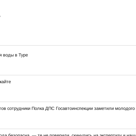
"
я воды в Туре
кайте
ов сотрудники Полка ДПС Госавтоинспекции заметили молодого ч
да безопасна, — те не поверили, скинулись на экспертизу и наш