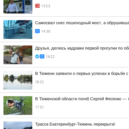
13:23
Самосвал снес пешеходный мост, а обрушивша
14:30
Друзья, делюсь кадрами первой прогулки по о
16:22
В Тюмени заявили о первых успехах в борьбе 
18:22
В Тюменской области погиб Сергей Фесенко — 
17:51
Трасса Екатеринбург-Тюмень перекрыта!