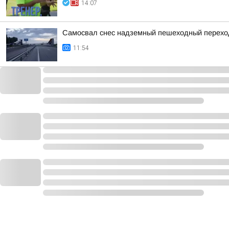
14:07
Самосвал снес надземный пешеходный переход 
11:54