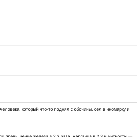
еловека, который что-то поднял с обочины, сел в иномарку и
ли превышение железа в 3,3 раза, марганца в 2,3 и мутности —