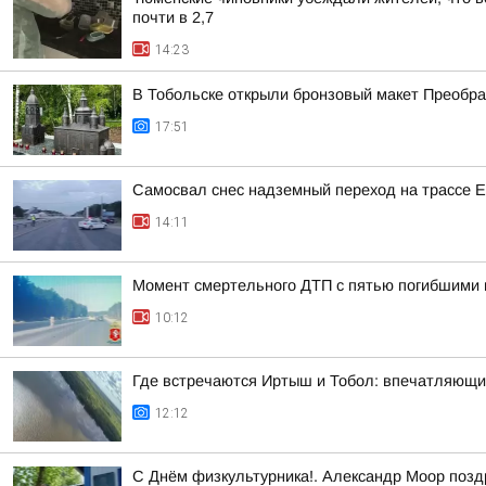
почти в 2,7
14:23
В Тобольске открыли бронзовый макет Преобра
17:51
Самосвал снес надземный переход на трассе 
14:11
Момент смертельного ДТП с пятью погибшими 
10:12
Где встречаются Иртыш и Тобол: впечатляющи
12:12
С Днём физкультурника!. Александр Моор позд