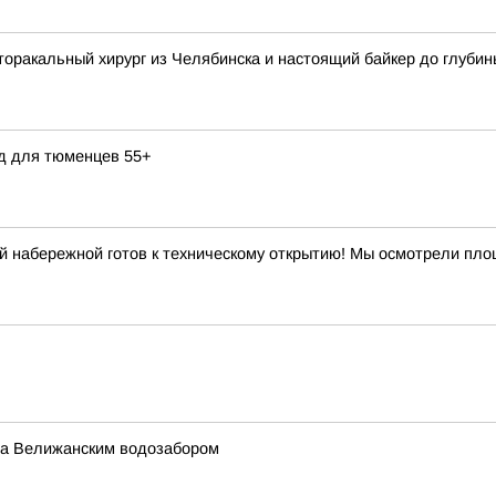
торакальный хирург из Челябинска и настоящий байкер до глуби
д для тюменцев 55+
й набережной готов к техническому открытию! Мы осмотрели площ
за Велижанским водозабором