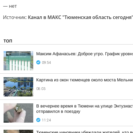
— нет
Источник:
Канал в МАКС "Тюменская область сегодня
ТОП
Максим Афанасьев: Доброе утро. График уровн
09:54
Картина из окон тюменцев около моста Мельни
08:03
В вечернее время в Тюмени на улице Энтузиаст
отправился в поездку
11:24
Тюменские чиновники убеждали жителей, что во