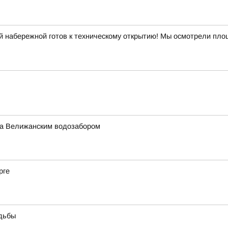
 набережной готов к техническому открытию! Мы осмотрели площ
за Велижанским водозабором
рге
удьбы