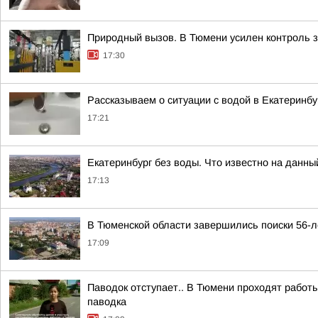
Природный вызов. В Тюмени усилен контроль 
17:30
Рассказываем о ситуации с водой в Екатеринбу
17:21
Екатеринбург без воды. Что известно на данны
17:13
В Тюменской области завершились поиски 56-л
17:09
Паводок отступает.. В Тюмени проходят работы
паводка