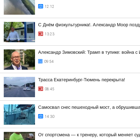
12:12
С Днём физкультурника!. Александр Моор позд
13:23
Александр Зимовский: Трамп в тупике: война с 
09:54
Трасса Екатеринбург-Тюмень перекрыта!
08:45
Самосвал снес пешеходный мост, а обрушивша
14:30
От спортсмена — к тренеру, который меняет с