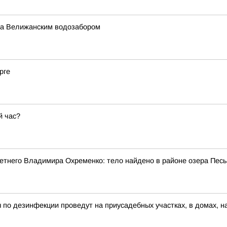
за Велижанским водозабором
рге
й час?
етнего Владимира Охременко: тело найдено в районе озера Пес
 по дезинфекции проведут на приусадебных участках, в домах, н