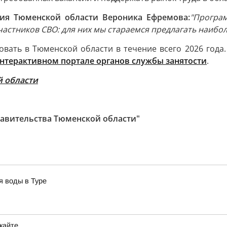
ния Тюменской области Вероника Ефремова:
"Програ
астников СВО: для них мы стараемся предлагать наибо
вать в Тюменской области в течение всего 2026 года.
нтерактивном портале органов службы занятости
.
й области
авительства Тюменской области"
я воды в Туре
кайте