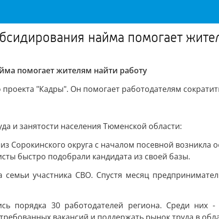
бсидирования найма помогает жител
йма помогает жителям найти работу
 проекта "Кадры". Он помогает работодателям сократит
да и занятости населения Тюменской области:
 из Сорокинского округа с началом посевной возникла о
сты быстро подобрали кандидата из своей базы.
на семьи участника СВО. Спустя месяц предпринимател
сь порядка 30 работодателей региона. Среди них -
стребованных вакансий и поддержать рынок труда в обла