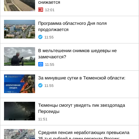
снижается
12:01
Программа областного Дня поля
продолжается
11:55
В мельтешении снимков шедевры не
замечаются?
11:55
За минувшие сутки в Тюменской области:
11:55
Тюменцы смогут увидеть пик звездопада
Персеиды
11:51
Средняя пенсия неработающих превысила
35 тыс рублей в семи регионах России: