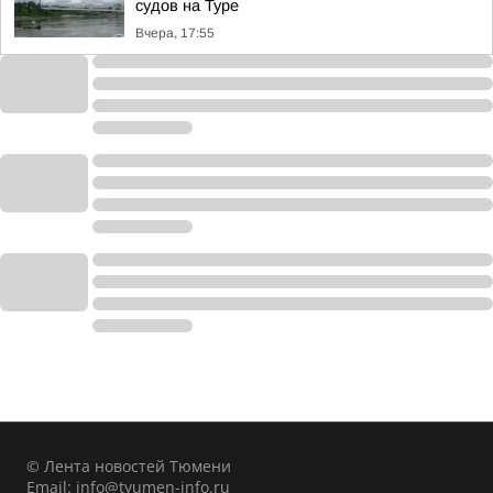
судов на Туре
Вчера, 17:55
© Лента новостей Тюмени
Email:
info@tyumen-info.ru