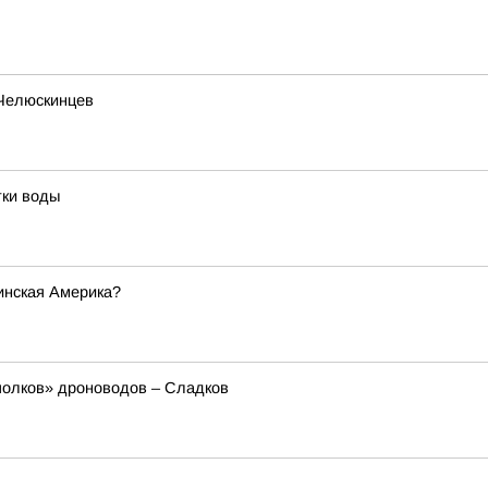
 Челюскинцев
тки воды
инская Америка?
полков» дроноводов – Сладков