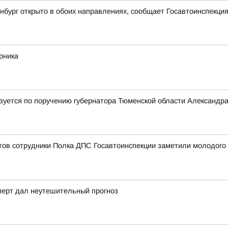
бург открыто в обоих направлениях, сообщает Госавтоинспекци
рника
лизуется по поручению губернатора Тюменской области Александр
ов сотрудники Полка ДПС Госавтоинспекции заметили молодого ч
сперт дал неутешительный прогноз