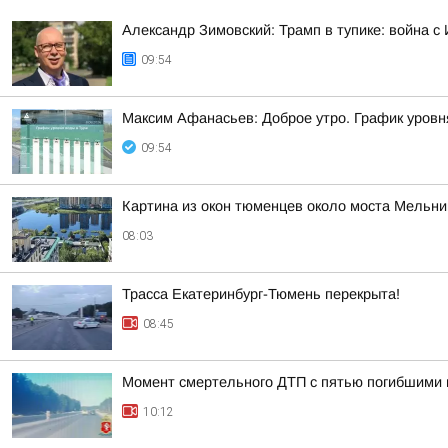
Александр Зимовский: Трамп в тупике: война с 
09:54
Максим Афанасьев: Доброе утро. График уровн
09:54
Картина из окон тюменцев около моста Мельни
08:03
Трасса Екатеринбург-Тюмень перекрыта!
08:45
Момент смертельного ДТП с пятью погибшими 
10:12