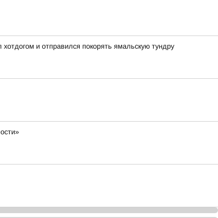
ил хотдогом и отправился покорять ямальскую тундру
ности»