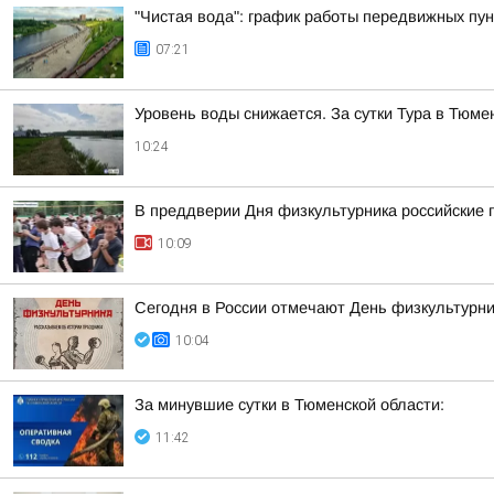
"Чистая вода": график работы передвижных пун
07:21
Уровень воды снижается. За сутки Тура в Тюмен
10:24
В преддверии Дня физкультурника российские 
10:09
Сегодня в России отмечают День физкультурни
10:04
За минувшие сутки в Тюменской области:
11:42