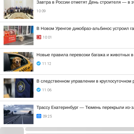
Завтра в России отметят День строителя — в э
10:09
В Новом Уренгое дикобраз-альбинос устроил га
10:01
Новые правила перевозки багажа и животных в
11:12
В следственном управлении в круглосуточном 
11:06
Трассу Екатеринбург — Тюмень перекрыли из-з
09:25