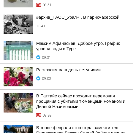
08:51
#архив_ТАСС_Урал+ . В парикмахерской
13:41
Максим Афанасьев: Доброе утро. График
уровня воды в Туре
09:31
Раскрасим ваш день петуниями
09:03
В Паттайе сейчас проходит церемония
прощания с убитыми тюменцами Романом и
Дианой Назимовыми
09:39
В конце февраля этого года заместитель