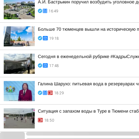
А.И. Бастрыкин поручил возбудить уголовное 
16:49
Больше 70 тюменцев вышли на историческую п
19:18
Сегодня в еженедельной рубрике #КадрыСлуже
17:48
Галина Шарухо: питьевая вода в резервуарах 
18:29
Ситуация с запахом воды в Туре в Тюмени ста
18:50