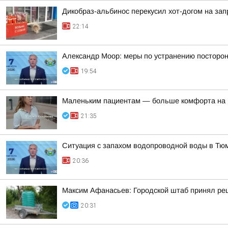
Дикобраз-альбинос перекусил хот-догом на зап
22:14
Александр Моор: меры по устранению посторон
19:54
Маленьким пациентам — больше комфорта на 
21:35
Ситуация с запахом водопроводной воды в Тю
20:36
Максим Афанасьев: Городской штаб принял реш
20:31