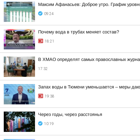
Максим Афанасьев: Доброе утро. График уровн
09:24
Почему вода в трубах меняет состав?
18:21
В ХМАО определят самых православных журнал
17:32
Запах воды в Тюмени уменьшается – меры даю
19:38
Через годы, через расстоянья
10:19