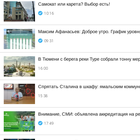
Самокат или карета? Выбор есть!
10:16
Максим Афанасьев: Доброе утро. График уровн
09:31
В Тюмени с берега реки Туре собрали тонну ме
16:00
Спрятать Сталина в шкафу: ямальским коммун
15:38
Внимание, СМИ: объявлена аккредитация на р
17:49