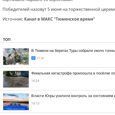
Победителей назовут 5 июня на торжественной церем
Источник:
Канал в МАКС "Тюменское время"
ТОП
В Тюмени на берегах Туры собрали около тонн
17:41
Фекальная катастрофа произошла в посёлке по
16:24
Власти Югры усилили контроль за состоянием
16:10