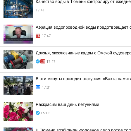
Качество воды в Тюмени контролируют ежедне
17:41
Аэрация водопроводной воды предотвращает о
17:47
Друзья, эксклюзивные кадры с Омской судовер
17:47
В эти минуты проходит экскурсия «Вахта памят
17:31
Раскрасим ваш день петуниями
09:03
В Тюмени возбудили уголовное дело после того