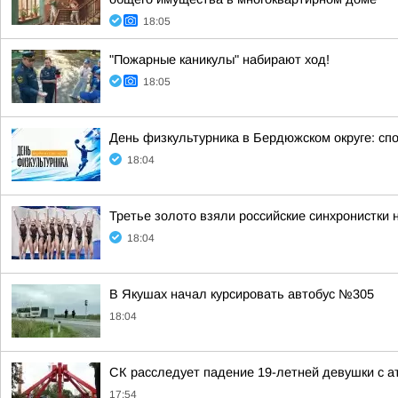
18:05
"Пожарные каникулы" набирают ход!
18:05
День физкультурника в Бердюжском округе: спо
18:04
Третье золото взяли российские синхронистки 
18:04
В Якушах начал курсировать автобус №305
18:04
СК расследует падение 19-летней девушки с а
17:54