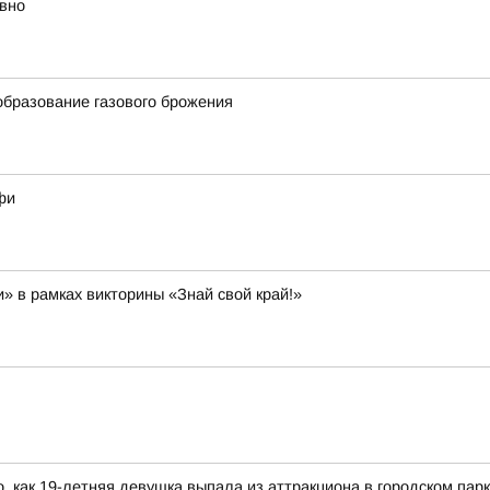
вно
бразование газового брожения
фи
и» в рамках викторины «Знай свой край!»
, как 19-летняя девушка выпала из аттракциона в городском пар